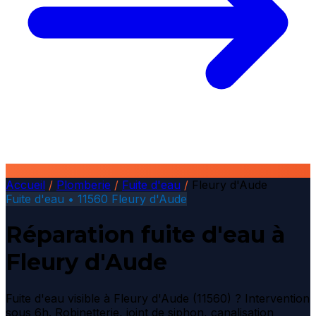
Accueil
/
Plomberie
/
Fuite d'eau
/
Fleury d'Aude
Fuite d'eau • 11560 Fleury d'Aude
Réparation fuite d'eau à
Fleury d'Aude
Fuite d'eau visible à Fleury d'Aude (11560) ? Intervention
sous 6h. Robinetterie, joint de siphon, canalisation