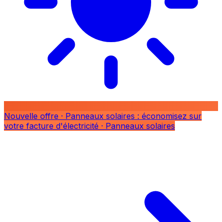
Nouvelle offre
· Panneaux solaires : économisez sur
votre facture d'électricité
· Panneaux solaires