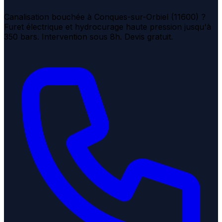
Canalisation bouchée à Conques-sur-Orbiel (11600) ?
Furet électrique et hydrocurage haute pression jusqu'à
350 bars. Intervention sous 8h. Devis gratuit.