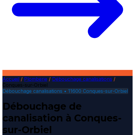
Accueil
/
Plomberie
/
Débouchage canalisations
/
Conques-sur-Orbiel
Débouchage canalisations • 11600 Conques-sur-Orbiel
Débouchage de
canalisation à Conques-
sur-Orbiel