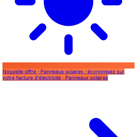
Nouvelle offre
· Panneaux solaires : économisez sur
votre facture d'électricité
· Panneaux solaires