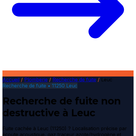
Accueil
/
Plomberie
/
Recherche de fuite
/
Leuc
Recherche de fuite • 11250 Leuc
Recherche de fuite non
destructive à Leuc
Fuite cachée à Leuc (11250) ? Localisation précise par
écoute acoustique, gaz traceur azote/hydrogène et