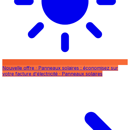
Nouvelle offre
· Panneaux solaires : économisez sur
votre facture d'électricité
· Panneaux solaires