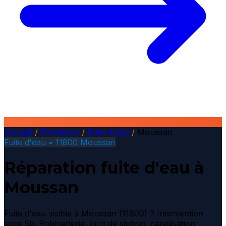
Accueil
/
Plomberie
/
Fuite d'eau
/
Moussan
Fuite d'eau • 11800 Moussan
Réparation fuite d'eau à
Moussan
Fuite d'eau visible à Moussan (11800) ? Intervention
sous 5h. Robinetterie, joint de siphon, canalisation