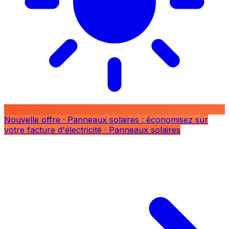
Nouvelle offre
· Panneaux solaires : économisez sur
votre facture d'électricité
· Panneaux solaires