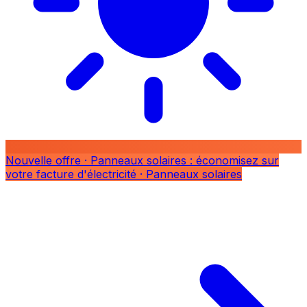
Nouvelle offre
· Panneaux solaires : économisez sur
votre facture d'électricité
· Panneaux solaires