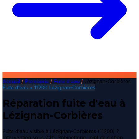
Accueil
/
Plomberie
/
Fuite d'eau
/
Lézignan-Corbières
Fuite d'eau • 11200 Lézignan-Corbières
Réparation fuite d'eau à
Lézignan-Corbières
Fuite d'eau visible à Lézignan-Corbières (11200) ?
Intervention sous 24h. Robinetterie, joint de siphon,