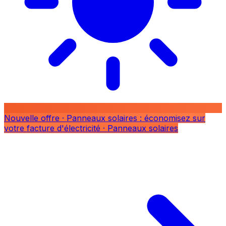
Nouvelle offre
· Panneaux solaires : économisez sur
votre facture d'électricité
· Panneaux solaires