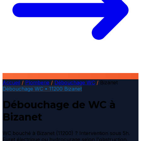
Accueil
/
Plomberie
/
Débouchage WC
/
Bizanet
Débouchage WC • 11200 Bizanet
Débouchage de WC à
Bizanet
WC bouché à Bizanet (11200) ? Intervention sous 5h.
Furet électrique ou hydrocurage selon l'obstruction.