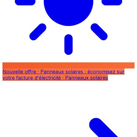
Nouvelle offre
· Panneaux solaires : économisez sur
votre facture d'électricité
· Panneaux solaires