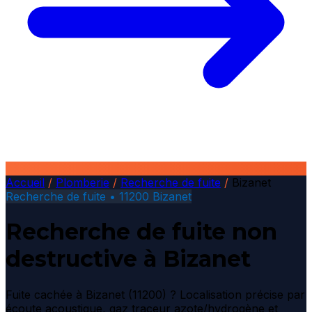
Accueil
/
Plomberie
/
Recherche de fuite
/
Bizanet
Recherche de fuite • 11200 Bizanet
Recherche de fuite non
destructive à Bizanet
Fuite cachée à Bizanet (11200) ? Localisation précise par
écoute acoustique, gaz traceur azote/hydrogène et