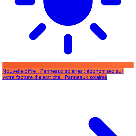
Nouvelle offre
· Panneaux solaires : économisez sur
votre facture d'électricité
· Panneaux solaires