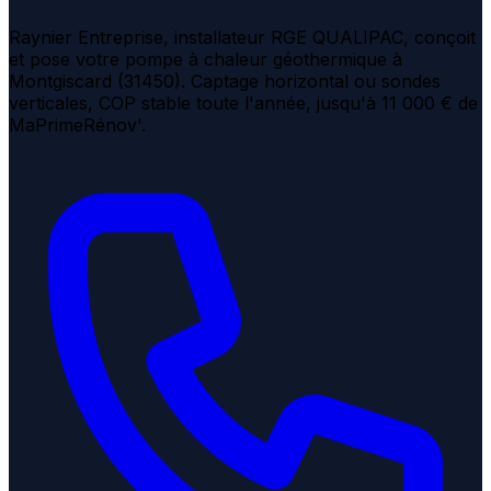
Raynier Entreprise, installateur RGE QUALIPAC, conçoit
et pose votre pompe à chaleur géothermique à
Montgiscard (31450). Captage horizontal ou sondes
verticales, COP stable toute l'année, jusqu'à 11 000 € de
MaPrimeRénov'.