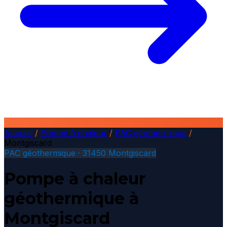
Accueil
/
Pompe à chaleur
/
PAC géothermique
/
Montgiscard
PAC géothermique · 31450 Montgiscard
Pompe à chaleur
géothermique à
Montgiscard