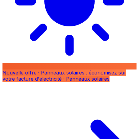
Nouvelle offre
· Panneaux solaires : économisez sur
votre facture d'électricité
· Panneaux solaires