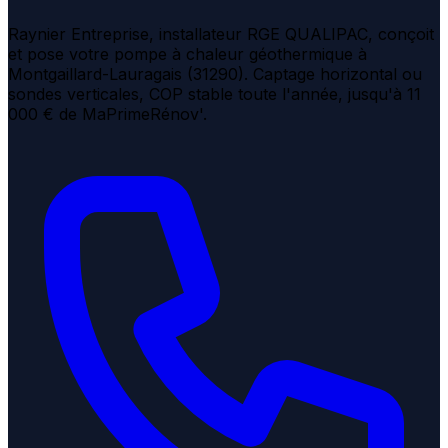
Raynier Entreprise, installateur RGE QUALIPAC, conçoit
et pose votre pompe à chaleur géothermique à
Montgaillard-Lauragais (31290). Captage horizontal ou
sondes verticales, COP stable toute l'année, jusqu'à 11
000 € de MaPrimeRénov'.