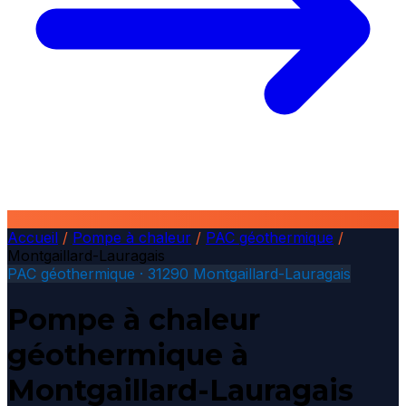
Accueil
/
Pompe à chaleur
/
PAC géothermique
/
Montgaillard-Lauragais
PAC géothermique · 31290 Montgaillard-Lauragais
Pompe à chaleur
géothermique à
Montgaillard-Lauragais