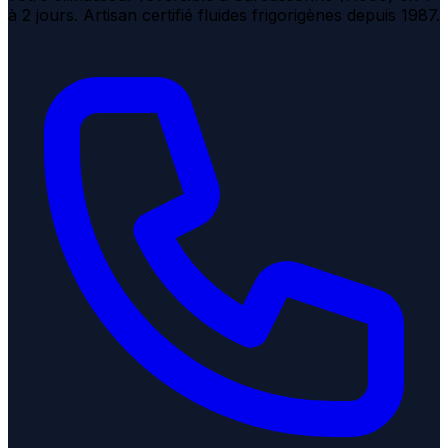
à 2 jours. Artisan certifié fluides frigorigènes depuis 1987.