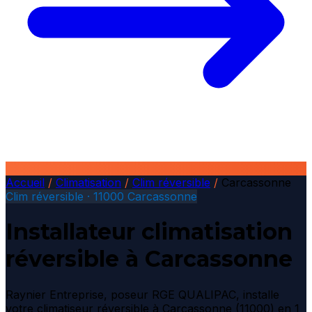
Accueil
/
Climatisation
/
Clim réversible
/
Carcassonne
Clim réversible · 11000 Carcassonne
Installateur climatisation
réversible à Carcassonne
Raynier Entreprise, poseur RGE QUALIPAC, installe
votre climatiseur réversible à Carcassonne (11000) en 1