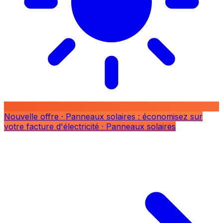
Nouvelle offre
· Panneaux solaires : économisez sur
votre facture d'électricité
· Panneaux solaires